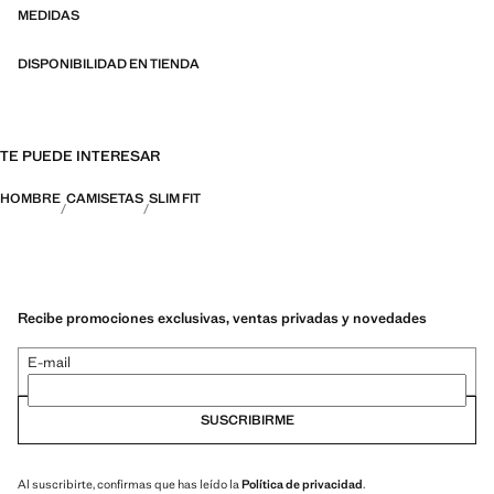
organizadas en tres categorías generales: Termorregulador, Funcional
MEDIDAS
y Confort
DISPONIBILIDAD EN TIENDA
TE PUEDE INTERESAR
HOMBRE
CAMISETAS
SLIM FIT
Recibe promociones exclusivas, ventas privadas y novedades
E-mail
SUSCRIBIRME
Al suscribirte, confirmas que has leído la
Política de privacidad
.