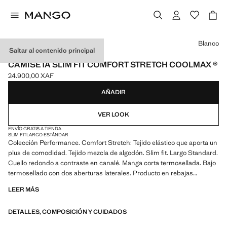
Selecciona un color
Blanco
Saltar al contenido principal
PERFORMANCE
CAMISETA SLIM FIT COMFORT STRETCH COOLMAX ®
24.900,00 XAF
Precio actual [24.900,00 XAF ]
AÑADIR
VER LOOK
ENVÍO GRATIS A TIENDA
SLIM FIT
LARGO ESTÁNDAR
Colección Performance. Comfort Stretch: Tejido elástico que aporta un
plus de comodidad. Tejido mezcla de algodón. Slim fit. Largo Standard.
Cuello redondo a contraste en canalé. Manga corta termosellada. Bajo
termosellado con dos aberturas laterales. Producto en rebajas
LEER MÁS
PERFORMANCE: Una colección de prendas confeccionadas con
fibras técnicas. Esta selección ofrece una amplia gama de
DETALLES, COMPOSICIÓN Y CUIDADOS
características avanzadas como tejidos bi-stretch, de secado rápido,
fácil planchado, termorreguladores, transpirables o repelentes al agua,