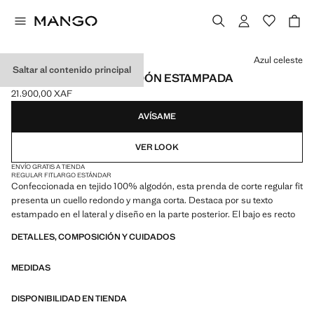
Selecciona un color
Azul celeste
Saltar al contenido principal
CAMISETA 100% ALGODÓN ESTAMPADA
21.900,00 XAF
Precio actual [21.900,00 XAF ]
AVÍSAME
VER LOOK
ENVÍO GRATIS A TIENDA
REGULAR FIT
LARGO ESTÁNDAR
Confeccionada en tejido 100% algodón, esta prenda de corte regular fit
presenta un cuello redondo y manga corta. Destaca por su texto
estampado en el lateral y diseño en la parte posterior. El bajo es recto
DETALLES, COMPOSICIÓN Y CUIDADOS
MEDIDAS
DISPONIBILIDAD EN TIENDA