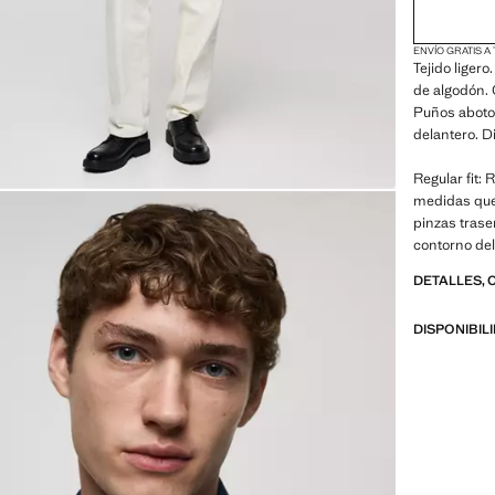
ENVÍO GRATIS A
Tejido liger
de algodón. 
Puños aboto
delantero. D
Regular fit:
medidas que 
pinzas trase
contorno de
DETALLES, 
DISPONIBIL