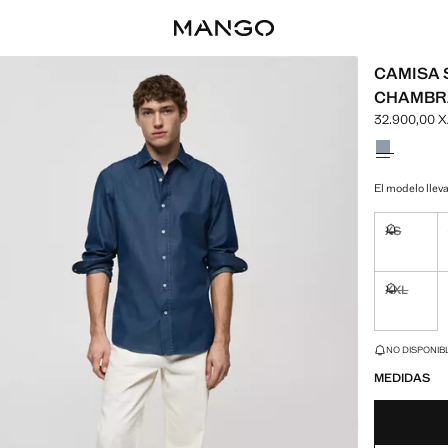
CAMISA 
CHAMBR
32.900,00 
Precio actua
Selecciona u
El modelo lleva
XS
No disponi
XXL
No disponi
¡ÚLTIMAS UNID
NO DISPONIBL
MEDIDAS