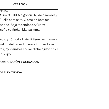
VER LOOK
 TIENDA
o. Slim fit. 100% algodón. Tejido chambray
Cuello camisero. Cierre de botones.
nados. Bajo redondeado. Cierre
iseño estándar. Manga larga
 Recto y cómodo. Este fit tiene las mismas
el modelo slim fit pero eliminando las
ras, ayudando a liberar dicho ajuste en el
l cuerpo
COMPOSICIÓN Y CUIDADOS
IDAD EN TIENDA