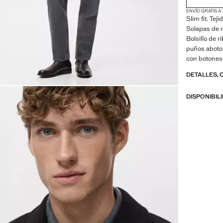
ENVÍO GRATIS A
Slim fit. Tej
Solapas de m
Bolsillo de r
puños aboton
con botones
DETALLES, 
DISPONIBIL