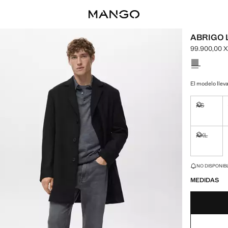
ABRIGO 
99.900,00 
Precio actua
Selecciona u
El modelo lleva
XS
No disponi
XXL
No disponi
¡ÚLTIMAS UNID
NO DISPONIBL
MEDIDAS