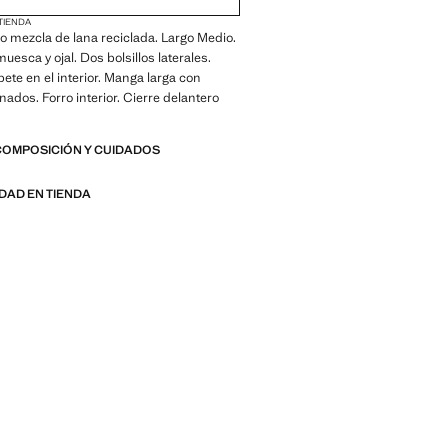
 TIENDA
ido mezcla de lana reciclada. Largo Medio.
uesca y ojal. Dos bolsillos laterales.
ibete en el interior. Manga larga con
ados. Forro interior. Cierre delantero
COMPOSICIÓN Y CUIDADOS
IDAD EN TIENDA