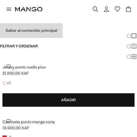
MALETA DE VERANO
Saltar al contenido principal
Cambi
Mos
FILTRAR Y ORDENAR
Mos
Mos
JERSEY PUNTO CUELLO PICO
Jersey punto cuello pico
21.900,00 XAF
Precio actual [21.900,00 XAF ]
+1 color
+
1
AÑADIR
CAMISETA PUNTO MANGA CORTA
Camiseta punto manga corta
19.900,00 XAF
Precio actual [19.900,00 XAF ]