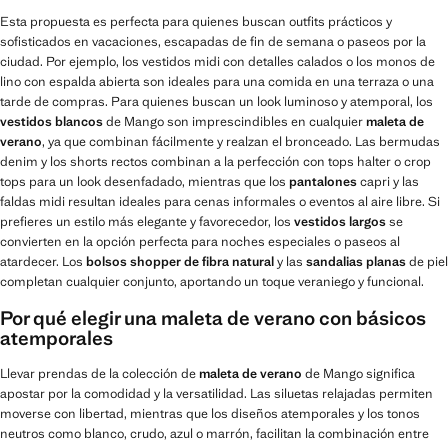
Esta propuesta es perfecta para quienes buscan outfits prácticos y
sofisticados en vacaciones, escapadas de fin de semana o paseos por la
ciudad. Por ejemplo, los vestidos midi con detalles calados o los monos de
lino con espalda abierta son ideales para una comida en una terraza o una
tarde de compras. Para quienes buscan un look luminoso y atemporal, los
vestidos blancos
de Mango son imprescindibles en cualquier
maleta de
verano
, ya que combinan fácilmente y realzan el bronceado. Las bermudas
denim y los shorts rectos combinan a la perfección con tops halter o crop
tops para un look desenfadado, mientras que los
pantalones
capri y las
faldas midi resultan ideales para cenas informales o eventos al aire libre. Si
prefieres un estilo más elegante y favorecedor, los
vestidos largos
se
convierten en la opción perfecta para noches especiales o paseos al
atardecer. Los
bolsos shopper de fibra natural
y las
sandalias planas
de piel
completan cualquier conjunto, aportando un toque veraniego y funcional.
Por qué elegir una maleta de verano con básicos
atemporales
Llevar prendas de la colección de
maleta de verano
de Mango significa
apostar por la comodidad y la versatilidad. Las siluetas relajadas permiten
moverse con libertad, mientras que los diseños atemporales y los tonos
neutros como blanco, crudo, azul o marrón, facilitan la combinación entre