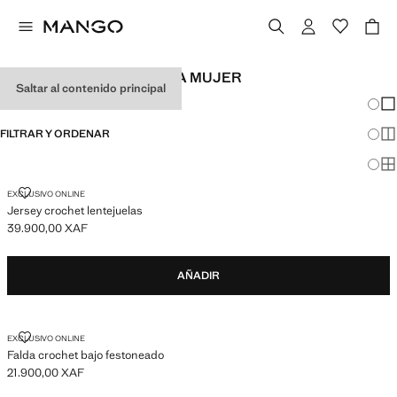
LOOKS DE FESTIVAL PARA MUJER
Saltar al contenido principal
Cambi
Mos
FILTRAR Y ORDENAR
Mos
Mos
JERSEY CROCHET LENTEJUELAS
EXCLUSIVO ONLINE
Jersey crochet lentejuelas
39.900,00 XAF
Precio actual [39.900,00 XAF ]
AÑADIR
FALDA CROCHET BAJO FESTONEADO
EXCLUSIVO ONLINE
Falda crochet bajo festoneado
21.900,00 XAF
Precio actual [21.900,00 XAF ]