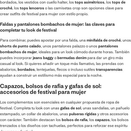
bordados, los vestidos con cuello halter, los
tops asimétricos
, los
tops de
croché
, los
tops lenceros
o las camisetas crop son opciones clave para
crear outfits de festival para mujer con estilo propio.
Faldas y pantalones bombachos de mujer: las claves para
completar tu look de festival
Para combinar, puedes apostar por una falda, una
minifalda de croché
, unos
shorts de punto calado
, unos pantalones palazzo o unos
pantalones
bombachos de mujer
, ideales para un look cómodo durante horas. También
puedes incorporar
jeans baggy
o
bermudas denim
para dar un giro más
casual al look. Si quieres añadir un toque más llamativo, las prendas con
abalorios,
bordados
, lentejuelas, flecos o incluso sutiles
transparencias
ayudan a construir un estilismo más especial para la noche.
Capazos, bolsos de rafia y gafas de sol:
accesorios de festival para mujer
Los complementos son esenciales en cualquier propuesta de ropa de
festival. Completa tu look con unas
gafas de sol
, unas sandalias, un pañuelo
estampado, un collar de abalorios, unas
pulseras rígidas
y otros accesorios
con carácter. También destacan los
bolsos de rafia
, los
capazos
, los bolsos
trenzados o los diseños con tachuelas, perfectos para reforzar ese espíritu