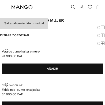
LOOKS DE FESTIVAL PARA MUJER
Saltar al contenido principal
Cambi
Mos
FILTRAR Y ORDENAR
Mos
Mos
VESTIDO PUNTO HALTER CINTURÓN
Vestido punto halter cinturón
24.900,00 XAF
Precio actual [24.900,00 XAF ]
AÑADIR
FALDA MIDI PUNTO LENTEJUELAS
EXCLUSIVO ONLINE
Falda midi punto lentejuelas
24.900,00 XAF
Precio actual [24.900,00 XAF ]