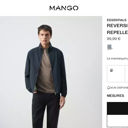
ESSENTIALS
REVERSI
REPELLE
99,99 €
Prix actuel [
Choisissez u
Le mannequin p
S
Non dispon
DERNIÈRES UNI
NON DISPONIB
MESURES