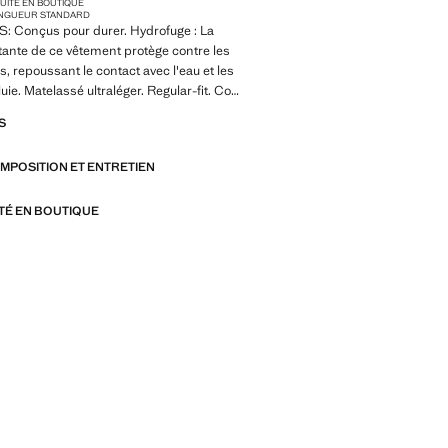
TUITE EN BOUTIQUE
NGUEUR STANDARD
 Conçus pour durer. Hydrofuge : La
istante de ce vêtement protège contre les
s, repoussant le contact avec l'eau et les
uie. Matelassé ultraléger. Regular-fit. Col
ux poches passepoilées à l’avant.
S
gues avec poignets élastiques. Bas avec
rrage intérieur. Fermeture zippée
OMPOSITION ET ENTRETIEN
l’avant. Produit en solde
 Made to last. Hemos reforzado
ITÉ EN BOUTIQUE
igencias de calidad añadiendo nuevas
esistencia a nuestras prendas.
onsiderando cuidadosamente su
son todavía más durables, versátiles y
s