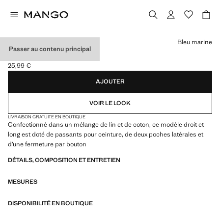
Choisissez une couleur
Bleu marine
Passer au contenu principal
PANTALON DROIT LIN
25,99 €
Prix actuel [25,99 € ]
AJOUTER
VOIR LE LOOK
LIVRAISON GRATUITE EN BOUTIQUE
Confectionné dans un mélange de lin et de coton, ce modèle droit et
long est doté de passants pour ceinture, de deux poches latérales et
d’une fermeture par bouton
DÉTAILS, COMPOSITION ET ENTRETIEN
MESURES
DISPONIBILITÉ EN BOUTIQUE