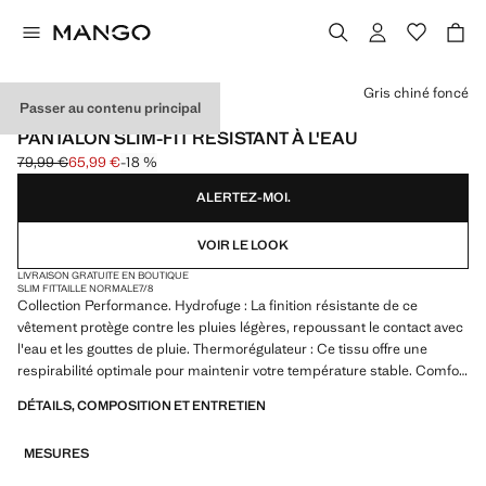
Choisissez une couleur
Gris chiné foncé
Passer au contenu principal
PERFORMANCE
PANTALON SLIM-FIT RÉSISTANT À L'EAU
79,99 €
65,99 €
-18 %
Prix initial barré [79,99 € ]
Prix actuel [65,99 € ]
ALERTEZ-MOI.
VOIR LE LOOK
LIVRAISON GRATUITE EN BOUTIQUE
SLIM FIT
TAILLE NORMALE
7/8
Collection Performance. Hydrofuge : La finition résistante de ce
vêtement protège contre les pluies légères, repoussant le contact avec
l'eau et les gouttes de pluie. Thermorégulateur : Ce tissu offre une
respirabilité optimale pour maintenir votre température stable. Comfort
Stretch : Tissu élastique pour plus de confort. Slim fit. Taille élastique
DÉTAILS, COMPOSITION ET ENTRETIEN
avec cordon ajustable. Fermeture avant à double boutonnage et
fermeture éclair. Deux poches passepoilées à l’avant. Deux poches
MESURES
passepoilées avec bouton à l'arrière. Produit en solde