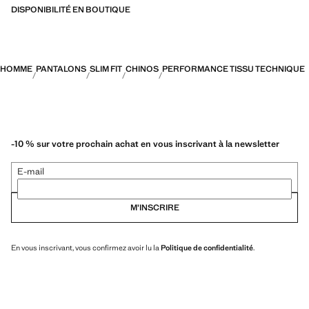
PERFORMANCE : une collection de vêtements confectionnés à partir
DISPONIBILITÉ EN BOUTIQUE
de fibres techniques. Cette sélection présente une vaste gamme de
caractéristiques avancées telles que des tissus bi-stretch, à séchage
rapide, faciles à repasser, thermorégulateurs, respirants ou résistants
à l’eau, organisés en trois catégories générales : Thermorégulation,
HOMME
PANTALONS
SLIM FIT
CHINOS
PERFORMANCE TISSU TECHNIQUE
fonctionnalité et confort
-10 % sur votre prochain achat en vous inscrivant à la newsletter
E-mail
M’INSCRIRE
En vous inscrivant, vous confirmez avoir lu la
Politique de confidentialité
.