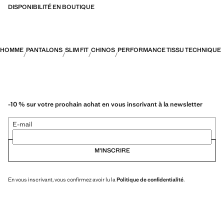
rapide, faciles à repasser, thermorégulateurs, respirants ou résistants
DISPONIBILITÉ EN BOUTIQUE
à l’eau, organisés en trois catégories générales : Thermorégulation,
fonctionnalité et confort
HOMME
PANTALONS
SLIM FIT
CHINOS
PERFORMANCE TISSU TECHNIQUE
-10 % sur votre prochain achat en vous inscrivant à la newsletter
E-mail
M’INSCRIRE
En vous inscrivant, vous confirmez avoir lu la
Politique de confidentialité
.