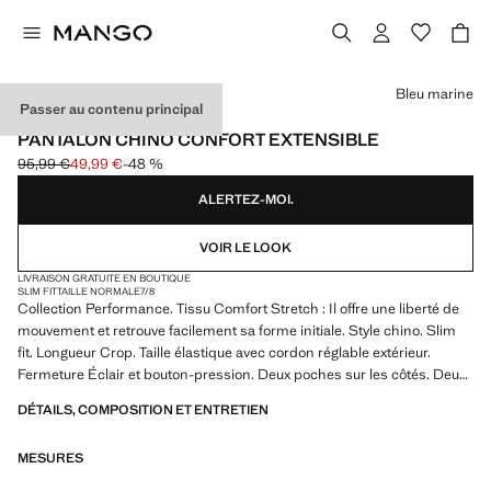
Choisissez une couleur
Bleu marine
Passer au contenu principal
PERFORMANCE
PANTALON CHINO CONFORT EXTENSIBLE
95,99 €
49,99 €
-48 %
Prix initial barré [95,99 € ]
Prix actuel [49,99 € ]
ALERTEZ-MOI.
VOIR LE LOOK
LIVRAISON GRATUITE EN BOUTIQUE
SLIM FIT
TAILLE NORMALE
7/8
Collection Performance. Tissu Comfort Stretch : Il offre une liberté de
mouvement et retrouve facilement sa forme initiale. Style chino. Slim
fit. Longueur Crop. Taille élastique avec cordon réglable extérieur.
Fermeture Éclair et bouton-pression. Deux poches sur les côtés. Deux
poches zippées à l’arrière. Produit en solde
DÉTAILS, COMPOSITION ET ENTRETIEN
PERFORMANCE : une collection de vêtements confectionnés à partir
MESURES
de fibres techniques. Cette sélection présente une vaste gamme de
caractéristiques avancées telles que des tissus bi-stretch, à séchage