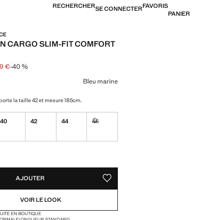
RECHERCHER
FAVORIS
SE CONNECTER
PANIER
CE
N CARGO SLIM-FIT COMFORT
H
99 €
-40 %
arré [95,99 € ]
57,99 € ]
ne couleur
Bleu marine
orte la taille 42 et mesure 185cm.
40
42
44
46
ible. Je le veux !
Non disponible. Je le veux !
TÉS !
LE. JE LE VEUX !
AJOUTER
AJOUTER AUX FAVORIS
VOIR LE LOOK
TUITE EN BOUTIQUE
 NORMALE
LONGUEUR STANDARD