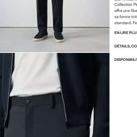
Collection P
offre une li
sa forme init
standard. Fe
avant. Deux 
EN LIRE PLU
passepoilées
DÉTAILS, C
PERFORMANC
confectionné
sélection p
DISPONIBIL
caractéristi
stretch, à s
thermorégula
organisés en
Thermorégula