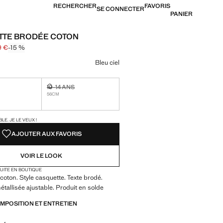
RECHERCHER
FAVORIS
SE CONNECTER
PANIER
TTE BRODÉE COTON
9 €
-15 %
arré [19,99 € ]
16,99 € ]
ne couleur
Bleu ciel
10-14 ANS
ible. Je le veux !
Non disponible. Je le veux !
56CM
TÉS !
LE. JE LE VEUX !
AJOUTER AUX FAVORIS
VOIR LE LOOK
TUITE EN BOUTIQUE
coton. Style casquette. Texte brodé.
tallisée ajustable. Produit en solde
OMPOSITION ET ENTRETIEN