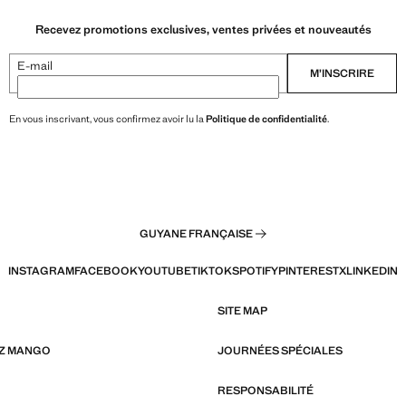
Recevez promotions exclusives, ventes privées et nouveautés
E-mail
M’INSCRIRE
En vous inscrivant, vous confirmez avoir lu la
Politique de confidentialité
.
GUYANE FRANÇAISE
INSTAGRAM
FACEBOOK
YOUTUBE
TIKTOK
SPOTIFY
PINTEREST
X
LINKEDIN
SITE MAP
EZ MANGO
JOURNÉES SPÉCIALES
RESPONSABILITÉ