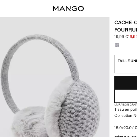
CACHE-O
FOURRU
19,99 €
16,9
Prix initial b
Prix actuel [
Choisissez u
TAILLE UN
DERNIÈRES UNI
NON DISPONIB
LIVRAISON GRA
Tissu en poil
Collection N
15.0x20.0x10