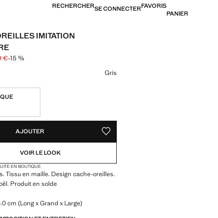
RECHERCHER
FAVORIS
SE CONNECTER
PANIER
REILLES IMITATION
RE
9 €
-15 %
arré [19,99 € ]
16,99 € ]
ne couleur
Gris
IQUE
TÉS !
LE. JE LE VEUX !
AJOUTER
AJOUTER AUX FAVORIS
VOIR LE LOOK
TUITE EN BOUTIQUE
s. Tissu en maille. Design cache-oreilles.
oël. Produit en solde
.0 cm (Long x Grand x Large)