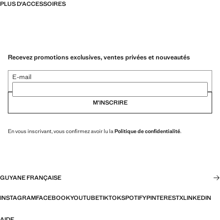
PLUS D'ACCESSOIRES
Recevez promotions exclusives, ventes privées et nouveautés
E-mail
M’INSCRIRE
En vous inscrivant, vous confirmez avoir lu la
Politique de confidentialité
.
GUYANE FRANÇAISE
INSTAGRAM
FACEBOOK
YOUTUBE
TIKTOK
SPOTIFY
PINTEREST
X
LINKEDIN
AIDE