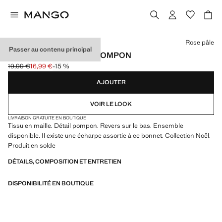
Choisissez une couleur
Rose pâle
Passer au contenu principal
BONNET EN MAILLE À POMPON
19,99 €
16,99 €
-15 %
Prix initial barré [19,99 € ]
Prix actuel [16,99 € ]
AJOUTER
VOIR LE LOOK
LIVRAISON GRATUITE EN BOUTIQUE
Tissu en maille. Détail pompon. Revers sur le bas. Ensemble
disponible. Il existe une écharpe assortie à ce bonnet. Collection Noël.
Produit en solde
DÉTAILS, COMPOSITION ET ENTRETIEN
DISPONIBILITÉ EN BOUTIQUE