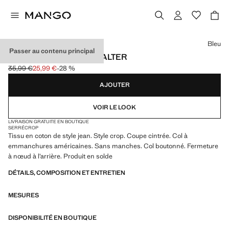
Choisissez une couleur
Bleu
Passer au contenu principal
TOP EN DENIM À COL HALTER
35,99 €
25,99 €
-28 %
Prix initial barré [35,99 € ]
Prix actuel [25,99 € ]
AJOUTER
VOIR LE LOOK
LIVRAISON GRATUITE EN BOUTIQUE
SERRÉ
CROP
Tissu en coton de style jean. Style crop. Coupe cintrée. Col à
emmanchures américaines. Sans manches. Col boutonné. Fermeture
à nœud à l’arrière. Produit en solde
DÉTAILS, COMPOSITION ET ENTRETIEN
MESURES
DISPONIBILITÉ EN BOUTIQUE