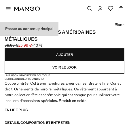
Choisissez une couleur
Blanc
Passer au contenu principal
HAUT À EMMANCHURES AMÉRICAINES
MÉTALLIQUES
39,99 €
23,99 €
-40 %
Prix initial barré [39,99 € ]
Prix actuel [23,99 € ]
AJOUTER
VOIR LE LOOK
LIVRAISON GRATUITE EN BOUTIQUE
SERRÉ
LONGUEUR STANDARD
Coupe cintrée. Col à emmanchures américaines. Bretelle fine. Ourlet
droit. Ornements de miroirs métalliques. Ce vêtement appartient à
notre collection fête et cérémonie qui est conçue pour sublimer votre
look lors d'occasions spéciales. Produit en solde
EN LIRE PLUS
DÉTAILS, COMPOSITION ET ENTRETIEN