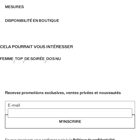
MESURES
DISPONIBILITÉ EN BOUTIQUE
CELA POURRAIT VOUS INTÉRESSER
FEMME
TOP
DE SOIRÉE
DOS NU
Recevez promotions exclusives, ventes privées et nouveautés
E-mail
M’INSCRIRE
En vous inscrivant, vous confirmez avoir lu la
Politique de confidentialité
.