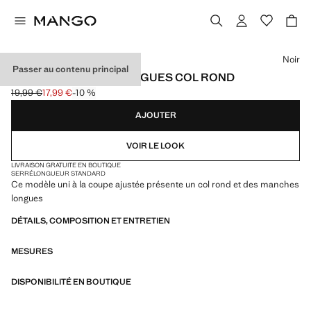
Choisissez une couleur
Noir
Passer au contenu principal
T-SHIRT MANCHES LONGUES COL ROND
19,99 €
17,99 €
-10 %
Prix initial barré [19,99 € ]
Prix actuel [17,99 € ]
AJOUTER
VOIR LE LOOK
LIVRAISON GRATUITE EN BOUTIQUE
SERRÉ
LONGUEUR STANDARD
Ce modèle uni à la coupe ajustée présente un col rond et des manches
longues
DÉTAILS, COMPOSITION ET ENTRETIEN
MESURES
DISPONIBILITÉ EN BOUTIQUE