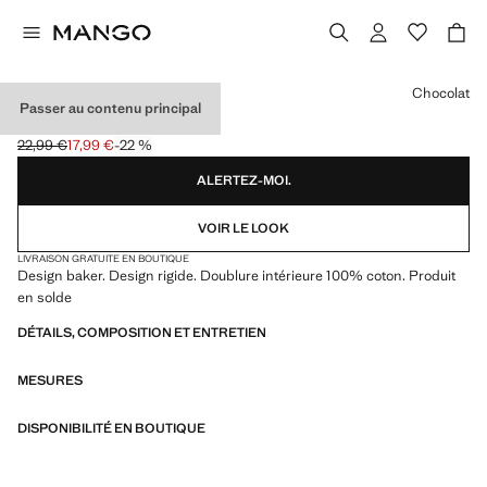
Choisissez une couleur
Chocolat
Passer au contenu principal
CASQUETTE BAKER
22,99 €
17,99 €
-22 %
Prix initial barré [22,99 € ]
Prix actuel [17,99 € ]
ALERTEZ-MOI.
VOIR LE LOOK
LIVRAISON GRATUITE EN BOUTIQUE
Design baker. Design rigide. Doublure intérieure 100% coton. Produit
en solde
DÉTAILS, COMPOSITION ET ENTRETIEN
MESURES
DISPONIBILITÉ EN BOUTIQUE