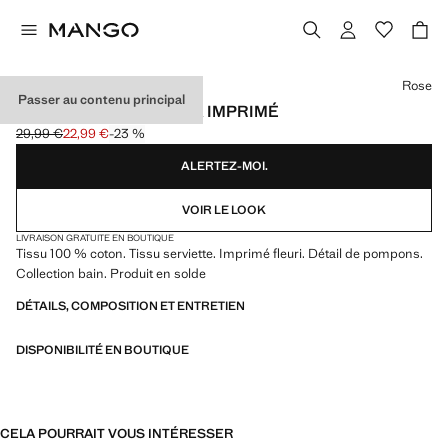
Choisissez une couleur
Rose
Passer au contenu principal
SERVIETTE DE PLAGE À IMPRIMÉ
29,99 €
22,99 €
-23 %
Prix initial barré [29,99 € ]
Prix actuel [22,99 € ]
ALERTEZ-MOI.
VOIR LE LOOK
LIVRAISON GRATUITE EN BOUTIQUE
Tissu 100 % coton. Tissu serviette. Imprimé fleuri. Détail de pompons.
Collection bain. Produit en solde
DÉTAILS, COMPOSITION ET ENTRETIEN
DISPONIBILITÉ EN BOUTIQUE
CELA POURRAIT VOUS INTÉRESSER