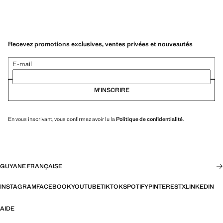
Recevez promotions exclusives, ventes privées et nouveautés
E-mail
M’INSCRIRE
En vous inscrivant, vous confirmez avoir lu la
Politique de confidentialité
.
GUYANE FRANÇAISE
INSTAGRAM
FACEBOOK
YOUTUBE
TIKTOK
SPOTIFY
PINTEREST
X
LINKEDIN
AIDE