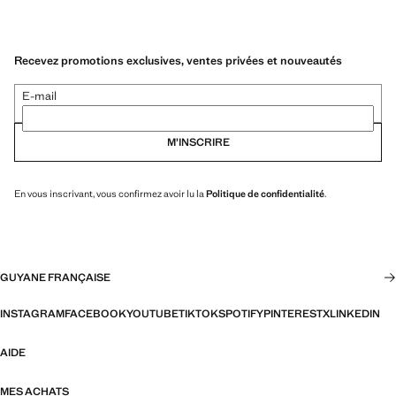
Recevez promotions exclusives, ventes privées et nouveautés
E-mail
M’INSCRIRE
En vous inscrivant, vous confirmez avoir lu la
Politique de confidentialité
.
GUYANE FRANÇAISE
INSTAGRAM
FACEBOOK
YOUTUBE
TIKTOK
SPOTIFY
PINTEREST
X
LINKEDIN
AIDE
MES ACHATS