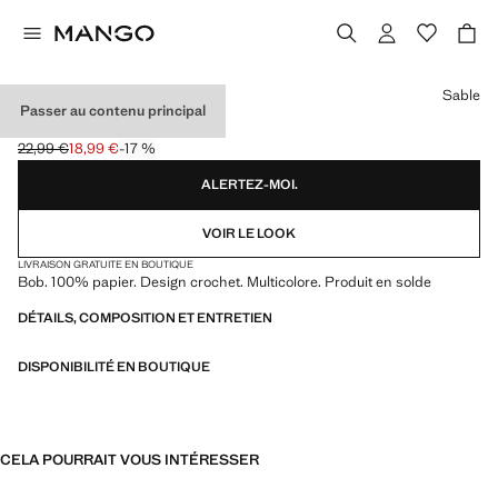
Choisissez une couleur
Sable
Passer au contenu principal
BOB CROCHET
22,99 €
18,99 €
-17 %
Prix initial barré [22,99 € ]
Prix actuel [18,99 € ]
ALERTEZ-MOI.
VOIR LE LOOK
LIVRAISON GRATUITE EN BOUTIQUE
Bob. 100% papier. Design crochet. Multicolore. Produit en solde
DÉTAILS, COMPOSITION ET ENTRETIEN
DISPONIBILITÉ EN BOUTIQUE
CELA POURRAIT VOUS INTÉRESSER