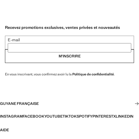
Recevez promotions exclusives, ventes privées et nouveautés
E-mail
M’INSCRIRE
En vous inscrivant, vous confirmez avoir lu la
Politique de confidentialité
.
GUYANE FRANÇAISE
INSTAGRAM
FACEBOOK
YOUTUBE
TIKTOK
SPOTIFY
PINTEREST
X
LINKEDIN
AIDE