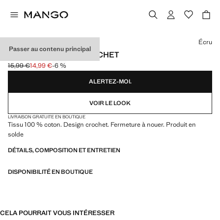
Choisissez une couleur
Écru
Passer au contenu principal
FOULARD MAILLE CROCHET
15,99 €
14,99 €
-6 %
Prix initial barré [15,99 € ]
Prix actuel [14,99 € ]
ALERTEZ-MOI.
VOIR LE LOOK
LIVRAISON GRATUITE EN BOUTIQUE
Tissu 100 % coton. Design crochet. Fermeture à nouer. Produit en
solde
DÉTAILS, COMPOSITION ET ENTRETIEN
DISPONIBILITÉ EN BOUTIQUE
CELA POURRAIT VOUS INTÉRESSER