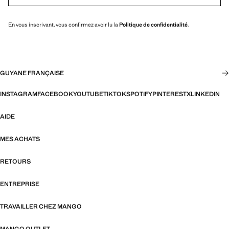
En vous inscrivant, vous confirmez avoir lu la
Politique de confidentialité
.
GUYANE FRANÇAISE
INSTAGRAM
FACEBOOK
YOUTUBE
TIKTOK
SPOTIFY
PINTEREST
X
LINKEDIN
AIDE
MES ACHATS
RETOURS
ENTREPRISE
TRAVAILLER CHEZ MANGO