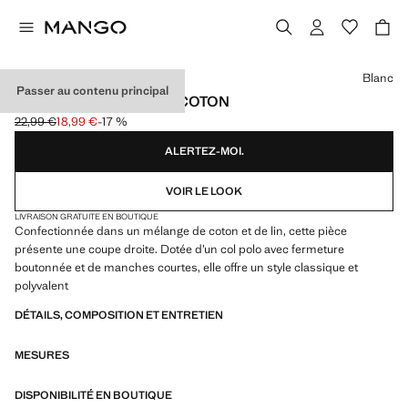
Choisissez une couleur
Blanc
Passer au contenu principal
CHEMISE POLO LIN ET COTON
22,99 €
18,99 €
-17 %
Prix initial barré [22,99 € ]
Prix actuel [18,99 € ]
ALERTEZ-MOI.
VOIR LE LOOK
LIVRAISON GRATUITE EN BOUTIQUE
Confectionnée dans un mélange de coton et de lin, cette pièce
présente une coupe droite. Dotée d’un col polo avec fermeture
boutonnée et de manches courtes, elle offre un style classique et
polyvalent
DÉTAILS, COMPOSITION ET ENTRETIEN
MESURES
DISPONIBILITÉ EN BOUTIQUE