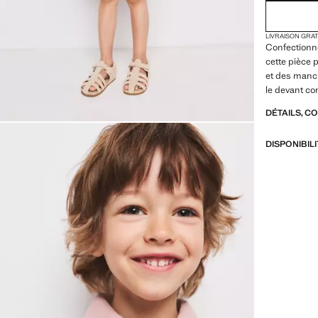
LIVRAISON GRA
Confectionné
cette pièce p
et des manch
le devant com
DÉTAILS, C
DISPONIBIL