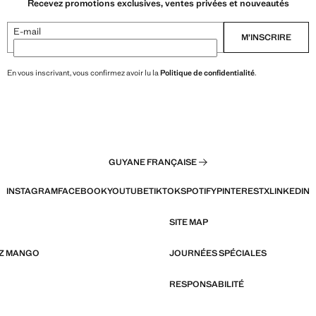
Recevez promotions exclusives, ventes privées et nouveautés
E-mail
M’INSCRIRE
En vous inscrivant, vous confirmez avoir lu la
Politique de confidentialité
.
GUYANE FRANÇAISE
INSTAGRAM
FACEBOOK
YOUTUBE
TIKTOK
SPOTIFY
PINTEREST
X
LINKEDIN
SITE MAP
EZ MANGO
JOURNÉES SPÉCIALES
RESPONSABILITÉ