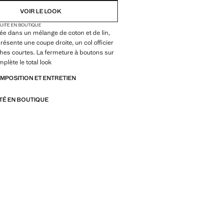
VOIR LE LOOK
TUITE EN BOUTIQUE
e dans un mélange de coton et de lin,
résente une coupe droite, un col officier
es courtes. La fermeture à boutons sur
plète le total look
OMPOSITION ET ENTRETIEN
ITÉ EN BOUTIQUE