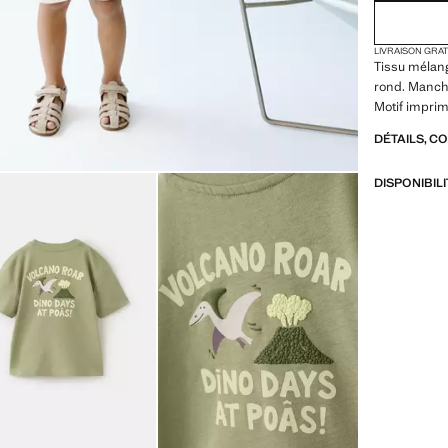
LIVRAISON GRA
Tissu mélang
rond. Manche
Motif imprim
DÉTAILS, C
DISPONIBIL