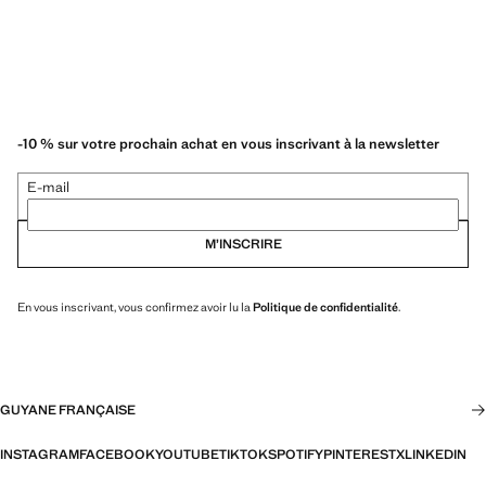
-10 % sur votre prochain achat en vous inscrivant à la newsletter
E-mail
M’INSCRIRE
En vous inscrivant, vous confirmez avoir lu la
Politique de confidentialité
.
GUYANE FRANÇAISE
INSTAGRAM
FACEBOOK
YOUTUBE
TIKTOK
SPOTIFY
PINTEREST
X
LINKEDIN