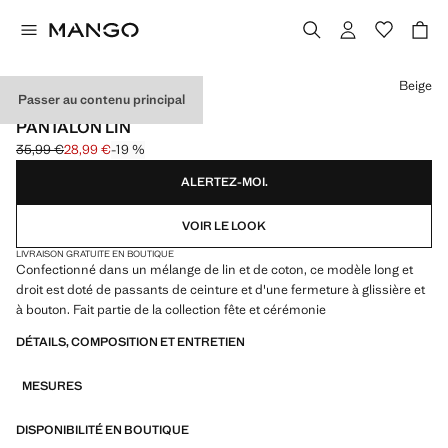
Choisissez une couleur
Beige
Passer au contenu principal
CELEBRATION
PANTALON LIN
35,99 €
28,99 €
-19 %
Prix initial barré [35,99 € ]
Prix actuel [28,99 € ]
ALERTEZ-MOI.
VOIR LE LOOK
LIVRAISON GRATUITE EN BOUTIQUE
Confectionné dans un mélange de lin et de coton, ce modèle long et
droit est doté de passants de ceinture et d'une fermeture à glissière et
à bouton. Fait partie de la collection fête et cérémonie
DÉTAILS, COMPOSITION ET ENTRETIEN
MESURES
DISPONIBILITÉ EN BOUTIQUE