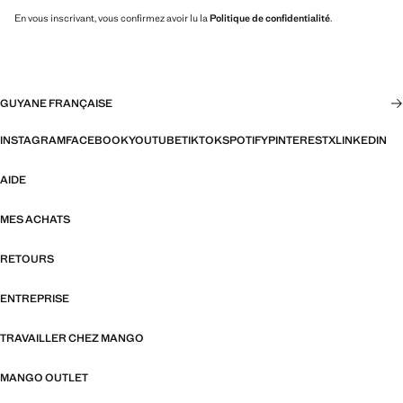
En vous inscrivant, vous confirmez avoir lu la
Politique de confidentialité
.
GUYANE FRANÇAISE
INSTAGRAM
FACEBOOK
YOUTUBE
TIKTOK
SPOTIFY
PINTEREST
X
LINKEDIN
AIDE
MES ACHATS
RETOURS
ENTREPRISE
TRAVAILLER CHEZ MANGO
MANGO OUTLET