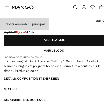
Choisissez une couleur
Sable
Passer au contenu principal
CHEMISE LIN RAYÉE
22,99 €
18,99 €
-17 %
Prix initial barré [22,99 € ]
Prix actuel [18,99 € ]
ALERTEZ-MOI.
VOIR LE LOOK
LIVRAISON GRATUITE EN BOUTIQUE
Tissu mélange de lin et de coton. Motif rayé. Coupe droite. Col officier.
Manches longues et poignets boutonnés. Fermeture à boutons sur le
devant. Produit en solde
DÉTAILS, COMPOSITION ET ENTRETIEN
MESURES
DISPONIBILITÉ EN BOUTIQUE