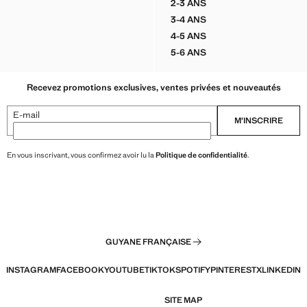
2-3 ANS
 CARGO COTON LIN
BERMUDA LIN MÉLANGÉ 
3-4 ANS
 CARGO COTON LIN
BERMUDA LIN MÉLANGÉ 
4-5 ANS
 CARGO COTON LIN
BERMUDA LIN MÉLANGÉ 
5-6 ANS
 CARGO COTON LIN
BERMUDA LIN MÉLANGÉ 
Recevez promotions exclusives, ventes privées et nouveautés
E-mail
M’INSCRIRE
En vous inscrivant, vous confirmez avoir lu la
Politique de confidentialité
.
GUYANE FRANÇAISE
INSTAGRAM
FACEBOOK
YOUTUBE
TIKTOK
SPOTIFY
PINTEREST
X
LINKEDIN
SITE MAP