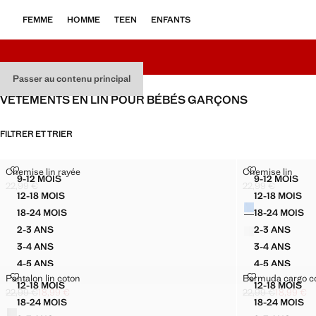
FEMME
HOMME
TEEN
ENFANTS
Passer au contenu principal
VÊTEMENTS EN LIN POUR BÉBÉS GARÇONS
FILTRER ET TRIER
CHEMISE LIN RAYÉE
CHEMISE LIN
Chemise lin rayée
Chemise lin
Tailles
Tailles
9-12 MOIS
9-12 MOIS
CHEMISE LIN RAYÉE
CHEMISE
22,99 €
22,99 €
Prix actuel [22,99 € ]
Prix actuel [22,99 
12-18 MOIS
12-18 MOIS
Couleurs
CHEMISE LIN RAYÉE
CHEMISE
18-24 MOIS
18-24 MOIS
CHEMISE LIN RAYÉE
CHEMIS
2-3 ANS
2-3 ANS
CHEMISE LIN RAYÉE
CHEMISE 
3-4 ANS
3-4 ANS
CHEMISE LIN RAYÉE
CHEMISE 
4-5 ANS
4-5 ANS
CHEMISE LIN RAYÉE
CHEMISE 
PANTALON LIN COTON
BERMUDA CA
Pantalon lin coton
Bermuda cargo co
Tailles
Tailles
12-18 MOIS
12-18 MOIS
PANTALON LIN COTON
BERMUD
22,99 €
18,99 €
22,99 €
18,99 €
Prix initial barré [22,99 € ]
Prix actuel [18,99 € ]
Prix initial barré 
Prix actuel [18,99 
18-24 MOIS
18-24 MOIS
Couleurs
PANTALON LIN COTON
BERMUD