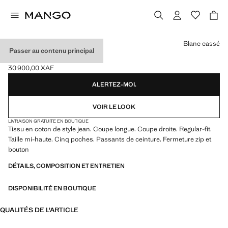
Choisissez une couleur
Blanc cassé
Passer au contenu principal
JEAN REGULAR-FIT
30 900,00 XAF
Prix actuel [30 900,00 XAF ]
ALERTEZ-MOI.
VOIR LE LOOK
LIVRAISON GRATUITE EN BOUTIQUE
Tissu en coton de style jean. Coupe longue. Coupe droite. Regular-fit.
Taille mi-haute. Cinq poches. Passants de ceinture. Fermeture zip et
bouton
DÉTAILS, COMPOSITION ET ENTRETIEN
DISPONIBILITÉ EN BOUTIQUE
QUALITÉS DE L'ARTICLE