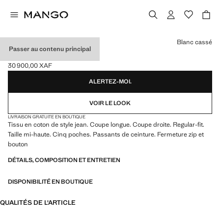
Choisissez une couleur
Blanc cassé
Passer au contenu principal
JEAN REGULAR-FIT
30 900,00 XAF
Prix actuel [30 900,00 XAF ]
ALERTEZ-MOI.
VOIR LE LOOK
LIVRAISON GRATUITE EN BOUTIQUE
Tissu en coton de style jean. Coupe longue. Coupe droite. Regular-fit.
Taille mi-haute. Cinq poches. Passants de ceinture. Fermeture zip et
bouton
DÉTAILS, COMPOSITION ET ENTRETIEN
DISPONIBILITÉ EN BOUTIQUE
QUALITÉS DE L'ARTICLE