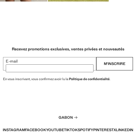
Recevez promotions exclusives, ventes privées et nouveautés
E-mail
M’INSCRIRE
En vous inscrivant, vous confirmez avoir lu la
Politique de confidentialité
.
GABON
INSTAGRAM
FACEBOOK
YOUTUBE
TIKTOK
SPOTIFY
PINTEREST
X
LINKEDIN