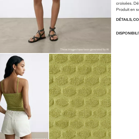
croisées. Dét
Produit en s
DÉTAILS, C
DISPONIBIL