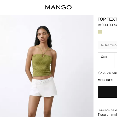
TOP TEX
18 900,00 
Prix actuel 
Choisissez u
Tailles mises
XXS
Non dispon
DERNIÈRES UNI
NON DISPONIB
MESURES
LIVRAISON GRA
Tissu en mail