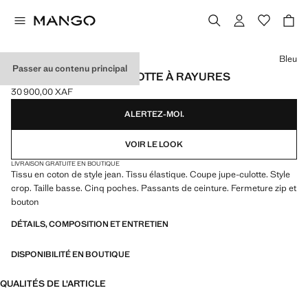
Choisissez une couleur
Bleu
Passer au contenu principal
JEAN STYLE JUPE-CULOTTE À RAYURES
30 900,00 XAF
Prix actuel [30 900,00 XAF ]
ALERTEZ-MOI.
VOIR LE LOOK
LIVRAISON GRATUITE EN BOUTIQUE
Tissu en coton de style jean. Tissu élastique. Coupe jupe-culotte. Style
crop. Taille basse. Cinq poches. Passants de ceinture. Fermeture zip et
bouton
DÉTAILS, COMPOSITION ET ENTRETIEN
DISPONIBILITÉ EN BOUTIQUE
QUALITÉS DE L'ARTICLE