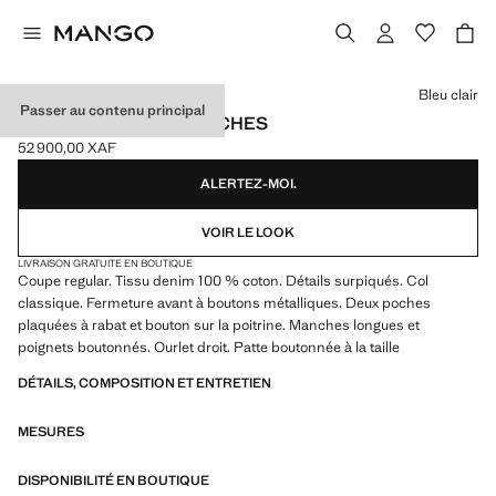
Choisissez une couleur
Bleu clair
Passer au contenu principal
BLOUSON EN JEAN POCHES
52 900,00 XAF
Prix actuel [52 900,00 XAF ]
ALERTEZ-MOI.
VOIR LE LOOK
LIVRAISON GRATUITE EN BOUTIQUE
Coupe regular. Tissu denim 100 % coton. Détails surpiqués. Col
classique. Fermeture avant à boutons métalliques. Deux poches
plaquées à rabat et bouton sur la poitrine. Manches longues et
poignets boutonnés. Ourlet droit. Patte boutonnée à la taille
DÉTAILS, COMPOSITION ET ENTRETIEN
MESURES
DISPONIBILITÉ EN BOUTIQUE