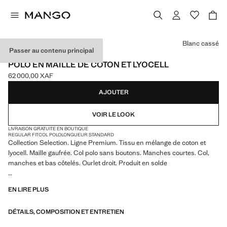
Choisissez une couleur
Blanc cassé
Passer au contenu principal
SELECTION
POLO EN MAILLE DE COTON ET LYOCELL
62 000,00 XAF
Prix actuel [62 000,00 XAF ]
AJOUTER
VOIR LE LOOK
LIVRAISON GRATUITE EN BOUTIQUE
REGULAR FIT
COL POLO
LONGUEUR STANDARD
Collection Selection. Ligne Premium. Tissu en mélange de coton et
lyocell. Maille gaufrée. Col polo sans boutons. Manches courtes. Col,
manches et bas côtelés. Ourlet droit. Produit en solde
SELECTION : une collection de vêtements classiques aux lignes
EN LIRE PLUS
minimalistes et aux détails soigneusement conçus. Fabriquée à partir
de tissus de haute qualité pour une garde-robe intemporelle et
DÉTAILS, COMPOSITION ET ENTRETIEN
élégante