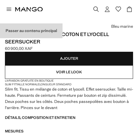
Choisissez une couleur
Bleu marine
Passer au contenu principal
PANTALON SLIM FIT EN COTON ET LYOCELL
SEERSUCKER
60 900,00 XAF
Prix actuel [60 900,00 XAF ]
AJOUTER
VOIR LE LOOK
LIVRAISON GRATUITE EN BOUTIQUE
SLIM FIT
TAILLE NORMALE
LONGUEUR STANDARD
Slim fit. Tissu en mélange de coton et lyocell. Effet seersucker. Taille mi-
haute. Passants de ceinture. Fermeture par bouton et zip dissimulé.
Deux poches sur les côtés. Deux poches passepoilées avec bouton à
l'arrière. Pinces sur le devant
DÉTAILS, COMPOSITION ET ENTRETIEN
MESURES