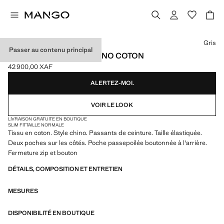
Choisissez une couleur
Gris
Passer au contenu principal
BERMUDA SLIM-FIT CHINO COTON
42 900,00 XAF
Prix actuel [42 900,00 XAF ]
ALERTEZ-MOI.
VOIR LE LOOK
LIVRAISON GRATUITE EN BOUTIQUE
SLIM FIT
TAILLE NORMALE
Tissu en coton. Style chino. Passants de ceinture. Taille élastiquée.
Deux poches sur les côtés. Poche passepoilée boutonnée à l'arrière.
Fermeture zip et bouton
DÉTAILS, COMPOSITION ET ENTRETIEN
MESURES
DISPONIBILITÉ EN BOUTIQUE