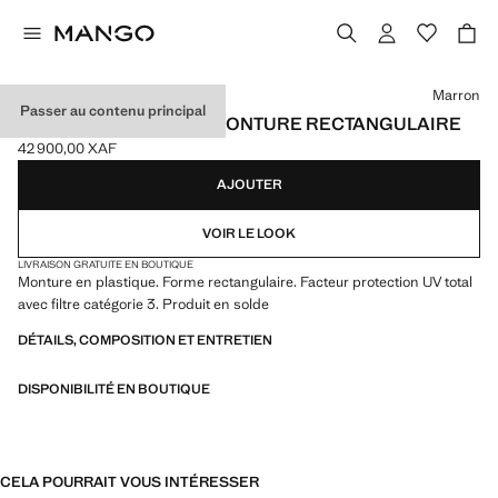
Choisissez une couleur
Marron
Passer au contenu principal
LUNETTES DE SOLEIL MONTURE RECTANGULAIRE
42 900,00 XAF
Prix actuel [42 900,00 XAF ]
AJOUTER
VOIR LE LOOK
LIVRAISON GRATUITE EN BOUTIQUE
Monture en plastique. Forme rectangulaire. Facteur protection UV total
avec filtre catégorie 3. Produit en solde
DÉTAILS, COMPOSITION ET ENTRETIEN
DISPONIBILITÉ EN BOUTIQUE
CELA POURRAIT VOUS INTÉRESSER