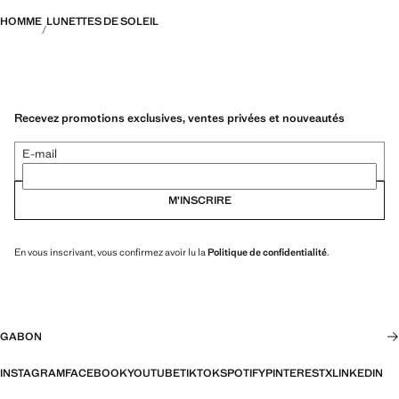
HOMME
LUNETTES DE SOLEIL
Recevez promotions exclusives, ventes privées et nouveautés
E-mail
M’INSCRIRE
En vous inscrivant, vous confirmez avoir lu la
Politique de confidentialité
.
GABON
INSTAGRAM
FACEBOOK
YOUTUBE
TIKTOK
SPOTIFY
PINTEREST
X
LINKEDIN