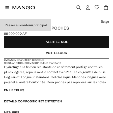
Choisissez une couleur
Beige
Passer au contenu principal
TRENCH DÉPERLANT À POCHES
99 900,00 XAF
Prix actuel [99 900,00 XAF ]
ALERTEZ-MOI.
VOIR LE LOOK
LIVRAISON GRATUITE EN BOUTIQUE
REGULAR FIT
COL CHEMISE
LONGUEUR STANDARD
Hydrofuge : La finition résistante de ce vêtement protège contre les
pluies légères, repoussant le contact avec l'eau et les gouttes de pluie.
Regular-fit. Longueur standard. Col classique. Manches longues avec
poignet à lanière boutonnée. Deux poches passepoilées sur les côtés.
Fermeture à boutons. Ourlet droit. Avec doublure. Produit en solde
EN LIRE PLUS
DÉTAILS, COMPOSITION ET ENTRETIEN
MESURES