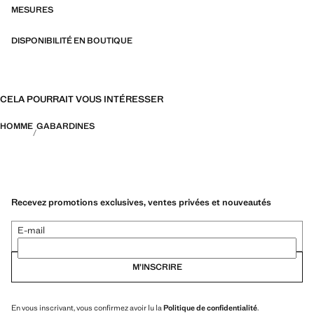
más durables, versátiles y atemporales
MESURES
DISPONIBILITÉ EN BOUTIQUE
CELA POURRAIT VOUS INTÉRESSER
HOMME
GABARDINES
Recevez promotions exclusives, ventes privées et nouveautés
E-mail
M’INSCRIRE
En vous inscrivant, vous confirmez avoir lu la
Politique de confidentialité
.