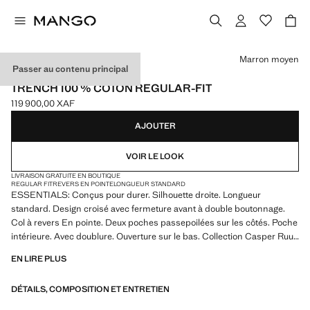
Choisissez une couleur
Marron moyen
Passer au contenu principal
ESSENTIALS
TRENCH 100 % COTON REGULAR-FIT
119 900,00 XAF
Prix actuel [119 900,00 XAF ]
AJOUTER
VOIR LE LOOK
LIVRAISON GRATUITE EN BOUTIQUE
REGULAR FIT
REVERS EN POINTE
LONGUEUR STANDARD
ESSENTIALS: Conçus pour durer. Silhouette droite. Longueur
standard. Design croisé avec fermeture avant à double boutonnage.
Col à revers En pointe. Deux poches passepoilées sur les côtés. Poche
intérieure. Avec doublure. Ouverture sur le bas. Collection Casper Ruud
x Mango. Produit en solde
EN LIRE PLUS
ESSENTIALS: Made to last. Hemos reforzado nuestras exigencias de
DÉTAILS, COMPOSITION ET ENTRETIEN
calidad añadiendo nuevas pruebas de resistencia a nuestras prendas.
Diseñadas considerando cuidadosamente su confección, son todavía