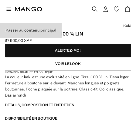
Choisissez une couleur
Kaki
Passer au contenu principal
CHEMISE CLASSIC-FIT 100 % LIN
37 900,00 XAF
Prix actuel [37 900,00 XAF ]
ALERTEZ-MOI.
VOIR LE LOOK
LIVRAISON GRATUITE EN BOUTIQUE
La couleur kaki est une exclusivité en ligne. Tissu 100 % lin. Tissu léger.
Fermeture à boutons sur le devant. Manches longues et poignets
boutonnés. Poche plaquée sur la poitrine. Classic-fit. Col classique.
Bas arrondi
DÉTAILS, COMPOSITION ET ENTRETIEN
DISPONIBILITÉ EN BOUTIQUE