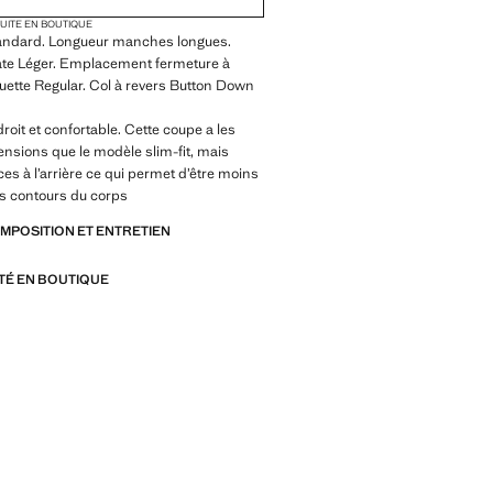
TUITE EN BOUTIQUE
andard. Longueur manches longues.
late Léger. Emplacement fermeture à
houette Regular. Col à revers Button Down
 droit et confortable. Cette coupe a les
sions que le modèle slim-fit, mais
ces à l’arrière ce qui permet d’être moins
es contours du corps
OMPOSITION ET ENTRETIEN
ITÉ EN BOUTIQUE