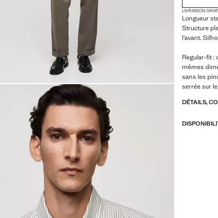
LIVRAISON GRA
Longueur st
Structure p
l’avant. Sil
Regular-fit :
mêmes dimen
sans les pin
serrée sur l
DÉTAILS, C
DISPONIBIL