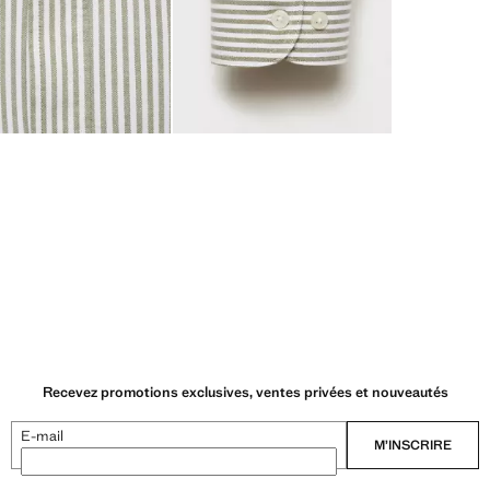
Recevez promotions exclusives, ventes privées et nouveautés
E-mail
M’INSCRIRE