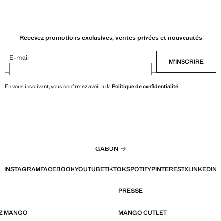
Recevez promotions exclusives, ventes privées et nouveautés
E-mail
M’INSCRIRE
En vous inscrivant, vous confirmez avoir lu la
Politique de confidentialité
.
GABON
INSTAGRAM
FACEBOOK
YOUTUBE
TIKTOK
SPOTIFY
PINTEREST
X
LINKEDIN
PRESSE
EZ MANGO
MANGO OUTLET