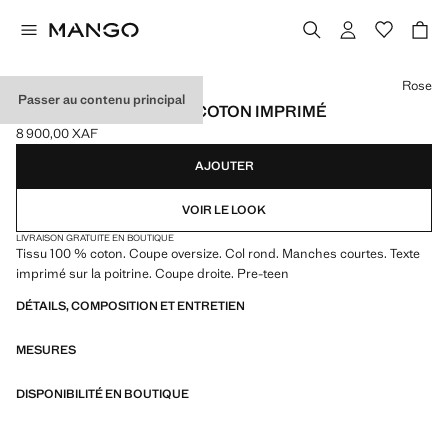
Choisissez une couleur
Rose
Passer au contenu principal
T-SHIRT OVERSIZE EN COTON IMPRIMÉ
8 900,00 XAF
Prix actuel [8 900,00 XAF ]
AJOUTER
VOIR LE LOOK
LIVRAISON GRATUITE EN BOUTIQUE
Tissu 100 % coton. Coupe oversize. Col rond. Manches courtes. Texte
imprimé sur la poitrine. Coupe droite. Pre-teen
DÉTAILS, COMPOSITION ET ENTRETIEN
MESURES
DISPONIBILITÉ EN BOUTIQUE