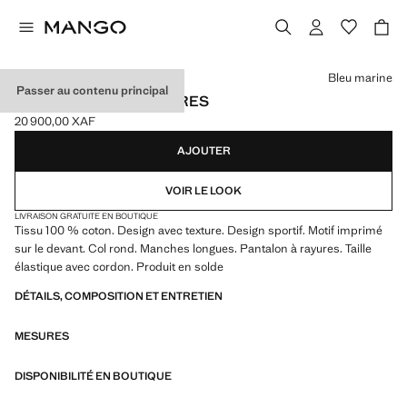
Choisissez une couleur
Bleu marine
Passer au contenu principal
PYJAMA LONG À RAYURES
20 900,00 XAF
Prix actuel [20 900,00 XAF ]
AJOUTER
VOIR LE LOOK
LIVRAISON GRATUITE EN BOUTIQUE
Tissu 100 % coton. Design avec texture. Design sportif. Motif imprimé
sur le devant. Col rond. Manches longues. Pantalon à rayures. Taille
élastique avec cordon. Produit en solde
DÉTAILS, COMPOSITION ET ENTRETIEN
MESURES
DISPONIBILITÉ EN BOUTIQUE