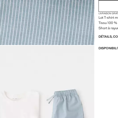
LIVRAISON GRA
Lot T-shirt 
Tissu 100 % 
Short à rayu
DÉTAILS, C
DISPONIBIL