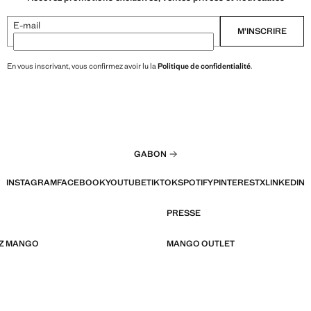
E-mail
M’INSCRIRE
En vous inscrivant, vous confirmez avoir lu la
Politique de confidentialité
.
GABON
INSTAGRAM
FACEBOOK
YOUTUBE
TIKTOK
SPOTIFY
PINTEREST
X
LINKEDIN
PRESSE
EZ MANGO
MANGO OUTLET