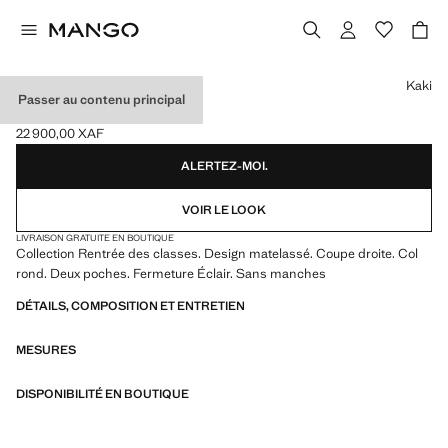
Choisissez une couleur
Kaki
Passer au contenu principal
GILET MATELASSÉ
22 900,00 XAF
Prix actuel [22 900,00 XAF ]
ALERTEZ-MOI.
VOIR LE LOOK
LIVRAISON GRATUITE EN BOUTIQUE
Collection Rentrée des classes. Design matelassé. Coupe droite. Col
rond. Deux poches. Fermeture Éclair. Sans manches
DÉTAILS, COMPOSITION ET ENTRETIEN
MESURES
DISPONIBILITÉ EN BOUTIQUE