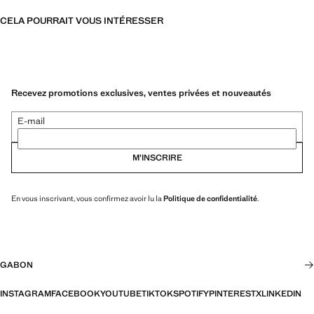
CELA POURRAIT VOUS INTÉRESSER
Recevez promotions exclusives, ventes privées et nouveautés
E-mail
M’INSCRIRE
En vous inscrivant, vous confirmez avoir lu la
Politique de confidentialité
.
GABON
INSTAGRAM
FACEBOOK
YOUTUBE
TIKTOK
SPOTIFY
PINTEREST
X
LINKEDIN