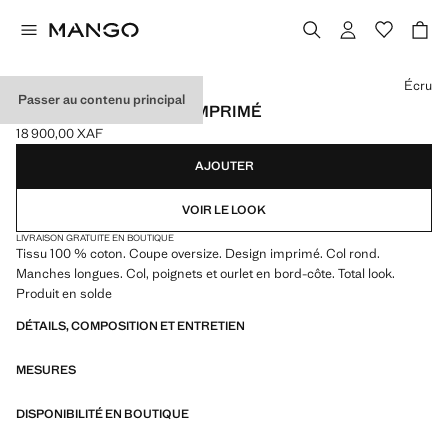
Choisissez une couleur
Écru
Passer au contenu principal
SWEAT-SHIRT COTON IMPRIMÉ
18 900,00 XAF
Prix actuel [18 900,00 XAF ]
AJOUTER
VOIR LE LOOK
LIVRAISON GRATUITE EN BOUTIQUE
Tissu 100 % coton. Coupe oversize. Design imprimé. Col rond.
Manches longues. Col, poignets et ourlet en bord-côte. Total look.
Produit en solde
DÉTAILS, COMPOSITION ET ENTRETIEN
MESURES
DISPONIBILITÉ EN BOUTIQUE