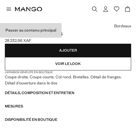
Choisissez une couleur
Bordeaux
Passer au contenu principal
ROBE DÉTAIL FRANGES
28 232,96 XAF
Prix actuel [28 232,96 XAF ]
AJOUTER
VOIR LE LOOK
LIVRAISON GRATUITE EN BOUTIQUE
Coupe droite. Coupe courte. Col rond. Bretelles. Détail de franges.
Détail d’ouverture dans le dos
DÉTAILS, COMPOSITION ET ENTRETIEN
MESURES
DISPONIBILITÉ EN BOUTIQUE