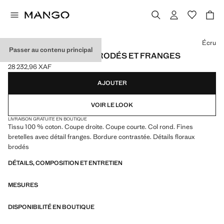
Choisissez une couleur
Écru
Passer au contenu principal
ROBE AVEC DÉTAILS BRODÉS ET FRANGES
28 232,96 XAF
Prix actuel [28 232,96 XAF ]
AJOUTER
VOIR LE LOOK
LIVRAISON GRATUITE EN BOUTIQUE
Tissu 100 % coton. Coupe droite. Coupe courte. Col rond. Fines
bretelles avec détail franges. Bordure contrastée. Détails floraux
brodés
DÉTAILS, COMPOSITION ET ENTRETIEN
MESURES
DISPONIBILITÉ EN BOUTIQUE