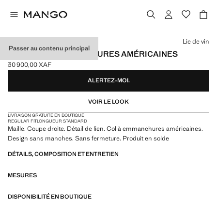
Choisissez une couleur
Lie de vin
Passer au contenu principal
TOP MAILLE EMMANCHURES AMÉRICAINES
30 900,00 XAF
Prix actuel [30 900,00 XAF ]
ALERTEZ-MOI.
VOIR LE LOOK
LIVRAISON GRATUITE EN BOUTIQUE
REGULAR FIT
LONGUEUR STANDARD
Maille. Coupe droite. Détail de lien. Col à emmanchures américaines.
Design sans manches. Sans fermeture. Produit en solde
DÉTAILS, COMPOSITION ET ENTRETIEN
MESURES
DISPONIBILITÉ EN BOUTIQUE